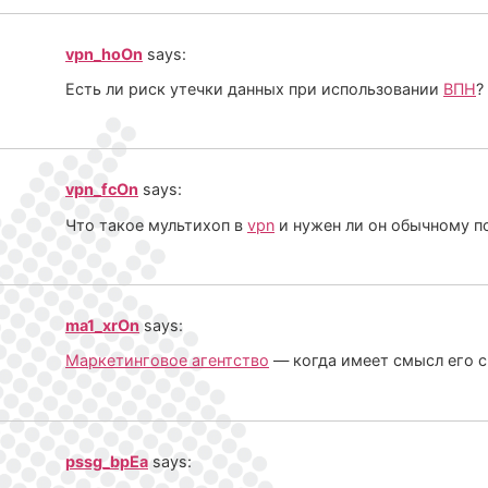
vpn_hoOn
says:
Есть ли риск утечки данных при использовании
ВПН
?
vpn_fcOn
says:
Что такое мультихоп в
vpn
и нужен ли он обычному п
ma1_xrOn
says:
Маркетинговое агентство
— когда имеет смысл его с
pssg_bpEa
says: