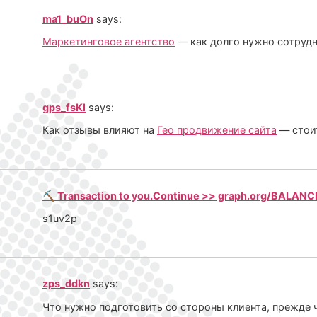
ma1_buOn
says:
Маркетинговое агентство
— как долго нужно сотрудн
gps_fsKl
says:
Как отзывы влияют на
Гео продвижение сайта
— стоит
⛏ Transaction to you.Continue >> graph.org/BAL
s1uv2p
zps_ddkn
says:
Что нужно подготовить со стороны клиента, прежде