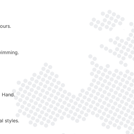
tours.
swimming.
t Hand.
l styles.