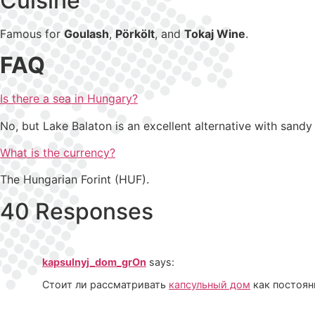
Cuisine
Famous for
Goulash
,
Pörkölt
, and
Tokaj Wine
.
FAQ
Is there a sea in Hungary?
No, but Lake Balaton is an excellent alternative with sandy
What is the currency?
The Hungarian Forint (HUF).
40 Responses
kapsulnyj_dom_grOn
says:
Стоит ли рассматривать
капсульный дом
как постоян